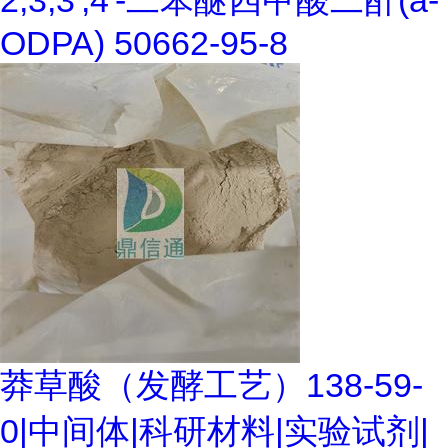
2,3,3',4'-二苯醚四甲酸二酐(a-
ODPA) 50662-95-8
莽草酸（发酵工艺）138-59-
0|中间体|科研材料|实验试剂|