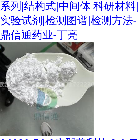
系列|结构式|中间体|科研材料|
实验试剂|检测图谱|检测方法-
鼎信通药业-丁亮