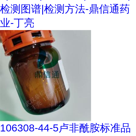
检测图谱|检测方法-鼎信通药
业-丁亮
106308-44-5卢非酰胺标准品