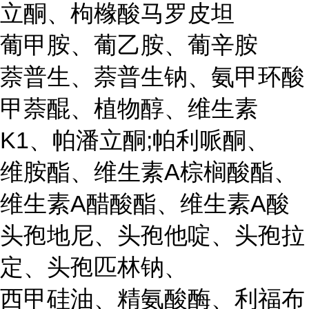
立酮、枸橼酸马罗皮坦
葡甲胺、葡乙胺、葡辛胺
萘普生、萘普生钠、氨甲环酸
甲萘醌、植物醇、维生素
K1、帕潘立酮;帕利哌酮、
维胺酯、维生素A棕榈酸酯、
维生素A醋酸酯、维生素A酸
头孢地尼、头孢他啶、头孢拉
定、头孢匹林钠、
西甲硅油、精氨酸酶、利福布