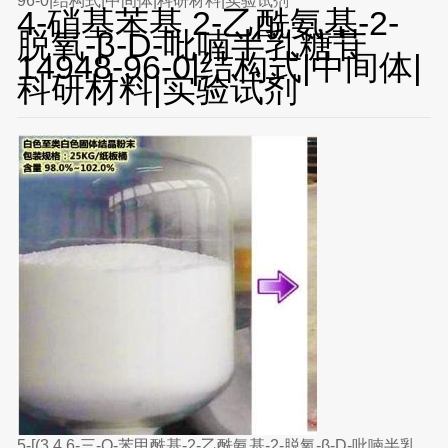
96-0|结构式|中间体|科研材料|实验试剂
4-硝基苯基 2-乙酰氨基-2-
脱氧-β-D-吡喃半乳糖苷
14948-96-0|结构式|中间体|
科研材料|实验试剂
5-[(3,4,6-三-O-苯甲酰基-2-乙酰氨基-2-脱氧-β-D-吡喃半乳