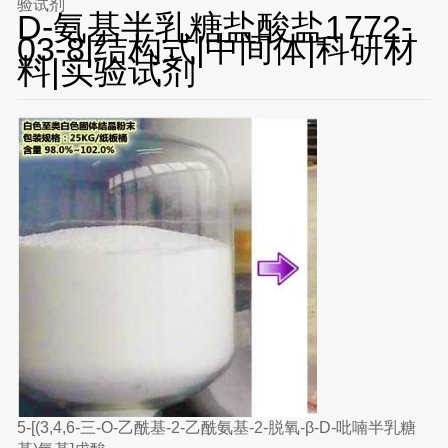
验试剂
D-氨基半乳糖盐酸盐1772-
03-8|结构式|中间体|科研材
料|实验试剂
5-[(3,4,6-三-O-乙酰基-2-乙酰氨基-2-脱氧-β-D-吡喃半乳糖