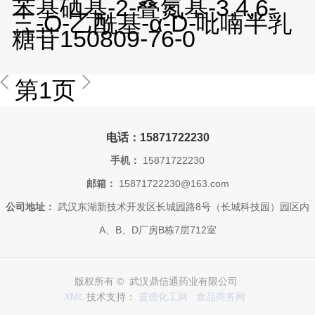
苯基硒基-2-叠氮基-3,4,6-
三-O-乙酰基-α-D-吡喃半乳
糖苷150809-76-0
第1页
电话：15871722230
手机：
15871722230
邮箱：
15871722230@163.com
公司地址：
武汉东湖新技术开发区长城园路8号（长城科技园）园区内
A、B、D厂房B栋7层712室
版权所有 © 武汉鼎信通药业有限公司
XML
技术支持：
盖德化工网
食品商务网