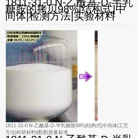
1811-31-0 N-乙酰基-D-半乳
糖胺的拷贝98%|结构式|中
间体|检测方法|实验材料
1811-31-0 N-乙酰基-D-半乳糖胺99%|结构式|中间体|工艺
方法|科研材料|图谱|质量标准