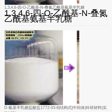
1,3,4,6-四-O-乙酰基-N-叠氮乙酰基氨基半乳糖
1,3,4,6-四-O-乙酰基-N-叠氮
乙酰基氨基半乳糖
D-氨基半乳糖盐酸盐1772-03-8|结构式|中间体|科研材料|实