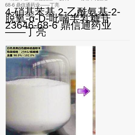
68-6 鼎信通药业——丁亮
4-硝基苯基 2-乙酰氨基-2-
脱氧-α-D-吡喃半乳糖苷
23646-68-6 鼎信通药业
——丁亮