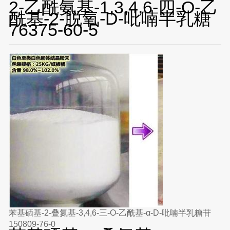
2-乙酰氨基-1,3,4,6-四-O-乙
酰基-2-脱氧-D-吡喃半乳糖
76375-60-5
苯基硒基-2-叠氮基-3,4,6-三-O-乙酰基-α-D-吡喃半乳糖苷
150809-76-0