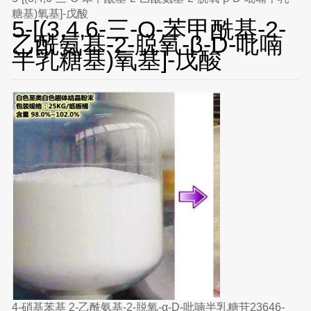
糖基)氧基]-戊酸
5-[(3,4,6-三-O-苯甲酰基-2-
乙酰氨基-2-脱氧-β-D-吡喃
半乳糖基)氧基]-戊酸
4-硝基苯基 2-乙酰氨基-2-脱氧-α-D-吡喃半乳糖苷23646-