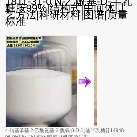
1811-31-0 N-乙酰基-D-半乳
糖胺99%|结构式|中间体|工
艺方法|科研材料|图谱|质量
标准
4-硝基苯基 2-乙酰氨基-2-脱氧-β-D-吡喃半乳糖苷14948-