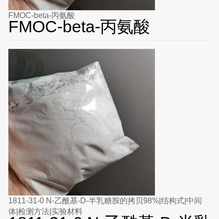
FMOC-beta-丙氨酸
FMOC-beta-丙氨酸
1811-31-0 N-乙酰基-D-半乳糖胺的拷贝98%|结构式|中间
体|检测方法|实验材料